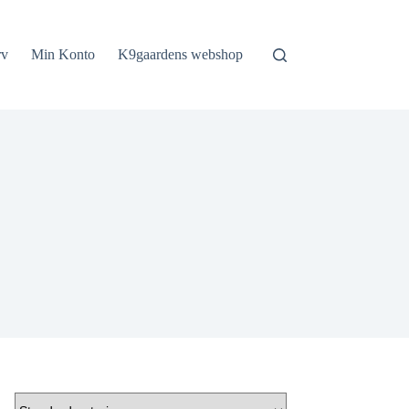
rv
Min Konto
K9gaardens webshop