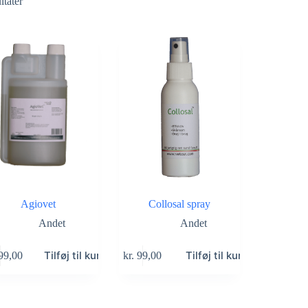
ltater
Agiovet
Collosal spray
Andet
Andet
Tilføj til kurv
Tilføj til kurv
99,00
kr.
99,00