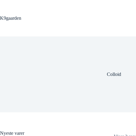
Fortsæt
til
indhold
K9gaarden
Colloid
Nyeste varer