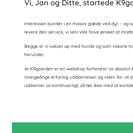
Vi, Jan og Ditte, startede K9ga
Interessen bunder i en massiv glæde ved dyr – og sæ
levere den service, vi selv ville have ønsket at modt
Begge er vi vokset op med hunde og som voksne har 
herunder.
At K9gaarden er en webshop forhindrer os absolut ikke
mangeårige erfaring, uddannelser og viden for, at du
uddanner os kontinuerligt, så tøv ikke med at kontakte