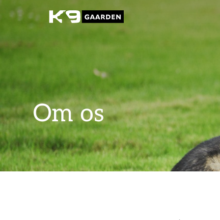
Fortsæt
til
indhold
Om os