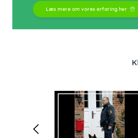
Læs mere om vores erfaring her
K