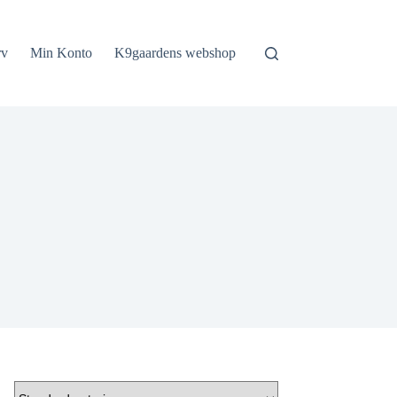
rv
Min Konto
K9gaardens webshop