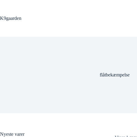
Fortsæt
til
indhold
K9gaarden
flåtbekæmpelse
Nyeste varer