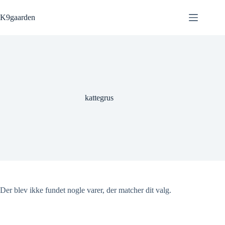
Fortsæt
til
K9gaarden
indhold
kattegrus
Der blev ikke fundet nogle varer, der matcher dit valg.