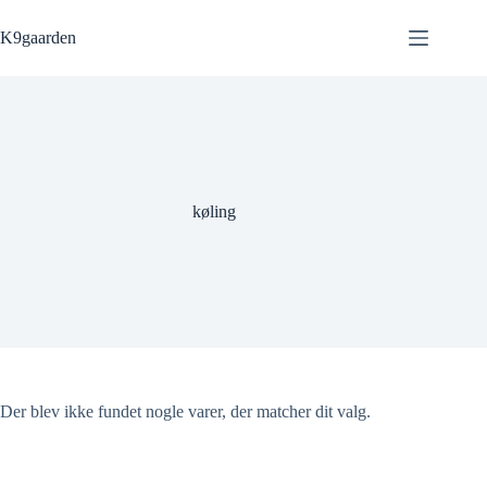
Fortsæt
til
K9gaarden
indhold
køling
Der blev ikke fundet nogle varer, der matcher dit valg.