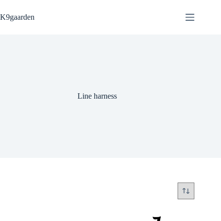
Fortsæt
til
K9gaarden
indhold
Line harness