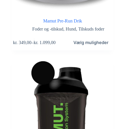
Mamut Pre-Run Drik
Foder og -tilskud
,
Hund
,
Tilskuds foder
Dette
Vælg muligheder
kr.
349,00
–
kr.
1.099,00
vare
Prisinterval:
har
kr. 349,00
flere
til
varianter.
kr. 1.099,00
Mulighederne
kan
vælges
på
varesiden