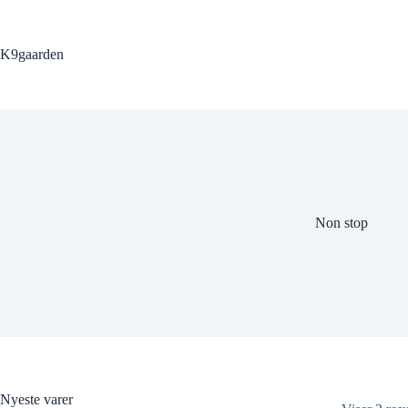
Fortsæt
til
indhold
K9gaarden
Non stop
Nyeste varer