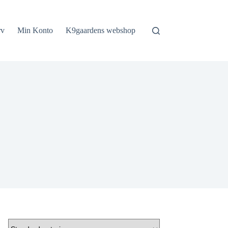
rv
Min Konto
K9gaardens webshop