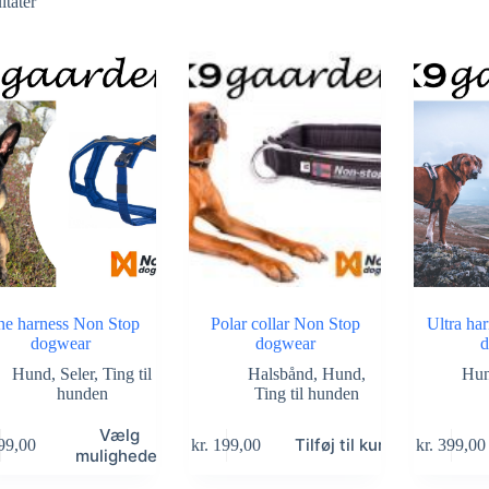
ltater
ne harness Non Stop
Polar collar Non Stop
Ultra ha
dogwear
dogwear
d
Hund
,
Seler
,
Ting til
Halsbånd
,
Hund
,
Hu
hunden
Ting til hunden
Dette
Vælg
Tilføj til kurv
99,00
kr.
199,00
kr.
399,00
vare
muligheder
har
flere