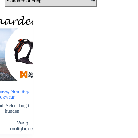
rness, Non Stop
ogwear
nd
,
Seler
,
Ting til
hunden
Vælg
muligheder