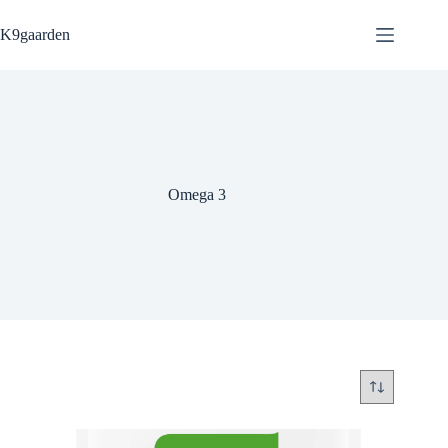
Fortsæt
til
K9gaarden
indhold
Omega 3