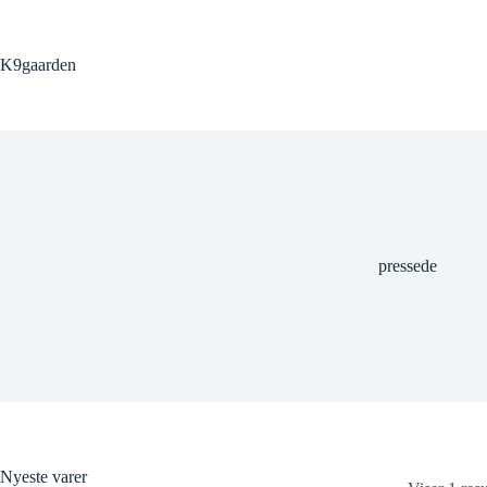
Fortsæt
til
indhold
K9gaarden
pressede
Nyeste varer