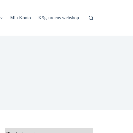
rv
Min Konto
K9gaardens webshop