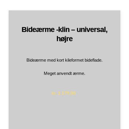
Bideærme -klin – universal,
højre
Bideærme med kort kileformet bideflade.
Meget anvendt ærme.
kr.
1.179,00