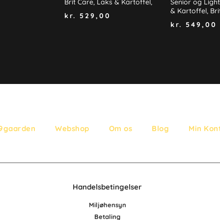
Brit Care, Laks & Kartoffel,
Senior og Light
& Kartoffel, Br
kr.
529,00
kr.
549,00
9gaarden
Webshop
Om os
Blog
Min Kon
Handelsbetingelser
Miljøhensyn
Betaling