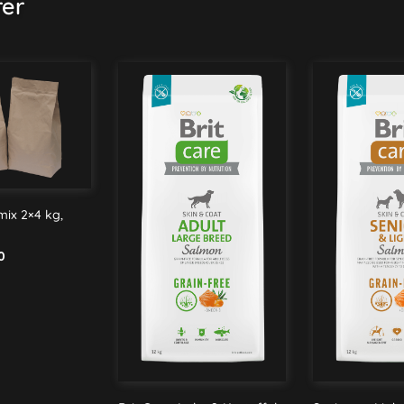
rer
ix 2×4 kg,
0