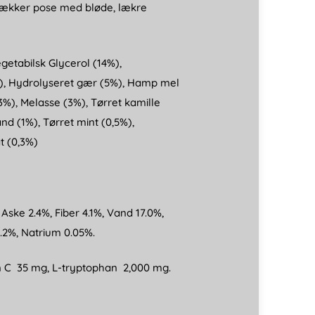
n lækker pose med bløde, lækre
getabilsk Glycerol (14%),
%), Hydrolyseret gær (5%), Hamp mel
3%), Melasse (3%), Tørret kamille
nd (1%), Tørret mint (0,5%),
t (0,3%)
 Aske 2.4%, Fiber 4.1%, Vand 17.0%,
.2%, Natrium 0.05%. ​
in C 35 mg, L-tryptophan 2,000 mg.​