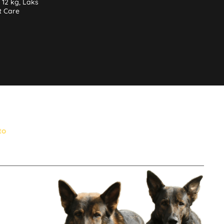
 12 kg, Laks
it Care
to