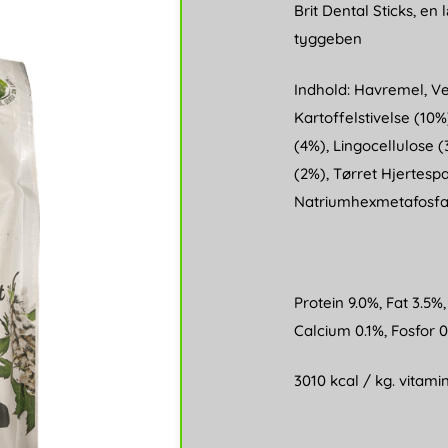
Brit Dental Sticks, e
tyggeben
Indhold: Havremel, Ve
Kartoffelstivelse (10
(4%), Lingocellulose (
(2%), Tørret Hjertespa
Natriumhexmetafosfa
Protein 9.0%, Fat 3.5%,
Calcium 0.1%, Fosfor 0
3010 kcal / kg. vitam