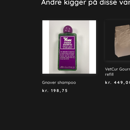
Andre kigger på disse va
VetCur Gourm
refill
kr.
449,0
Gnaver shampoo
kr.
198,75