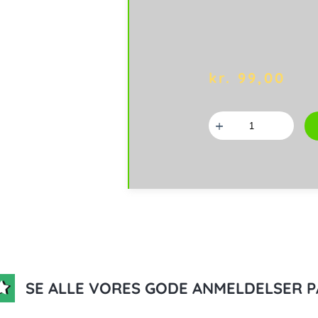
kr.
99,00
Brit
Lets
Bite,
Chicken
Filet,
300
gram
antal
SE ALLE VORES GODE ANMELDELSER P