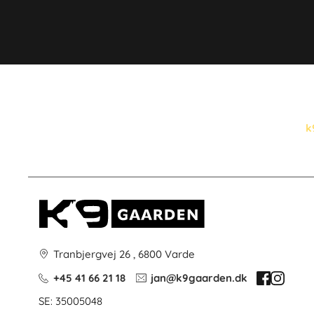
k
Tranbjergvej 26 , 6800 Varde
+45 41 66 21 18
jan@k9gaarden.dk
SE: 35005048