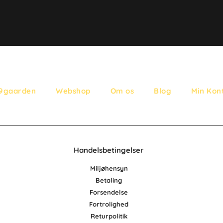
9gaarden
Webshop
Om os
Blog
Min Kon
Handelsbetingelser
Miljøhensyn
Betaling
Forsendelse
Fortrolighed
Retur
po
litik