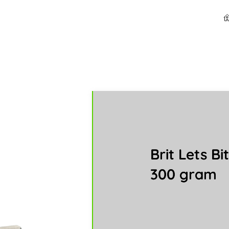
Brit Lets Bi
300 gram