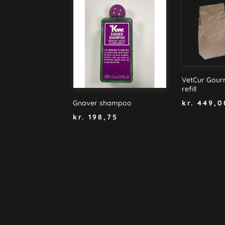
VetCur Gourm
refill
kr.
449,0
Gnaver shampoo
kr.
198,75