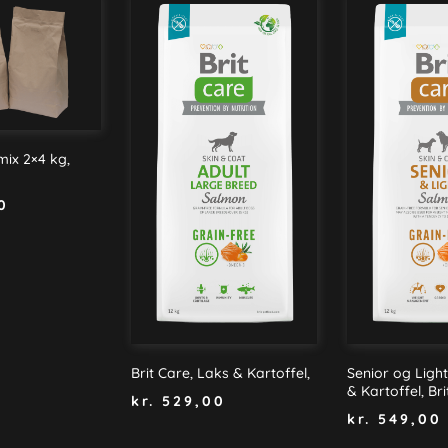
ix 2×4 kg,
0
Brit Care, Laks & Kartoffel,
Senior og Light
& Kartoffel, Br
kr.
529,00
kr.
549,00