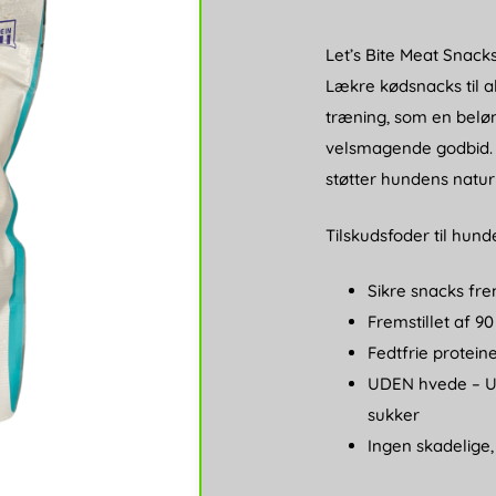
Let’s Bite Meat Snacks,
Lækre kødsnacks til al
træning, som en belø
velsmagende godbid. 
støtter hundens naturl
Tilskudsfoder til hund
Sikre snacks frem
Fremstillet af 90
Fedtfrie protein
UDEN hvede – 
sukker
Ingen skadelige,