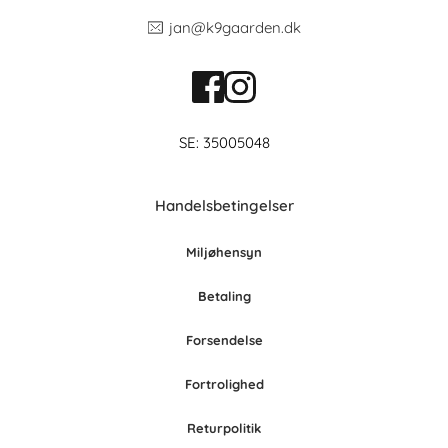
jan@k9gaarden.dk
SE: 35005048
Handelsbetingelser
Miljøhensyn
Betaling
Forsendelse
Fortrolighed
Retur
po
litik