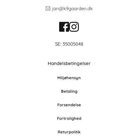
jan@k9gaarden.dk
SE: 35005048
Handelsbetingelser
Miljøhensyn
Betaling
Forsendelse
Fortrolighed
Retur
po
litik