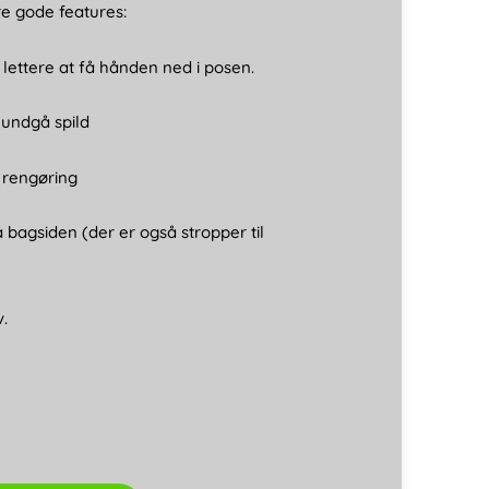
e gode features:
- lettere at få hånden ned i posen.
 undgå spild
t rengøring
å bagsiden (der er også stropper til
v.