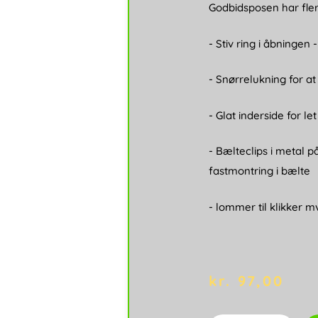
Godbidsposen har fler
- Stiv ring i åbningen 
- Snørrelukning for at
- Glat inderside for le
- Bælteclips i metal p
fastmontring i bælte
- lommer til klikker m
kr.
97,00