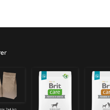
rer
ix 2×4 kg,