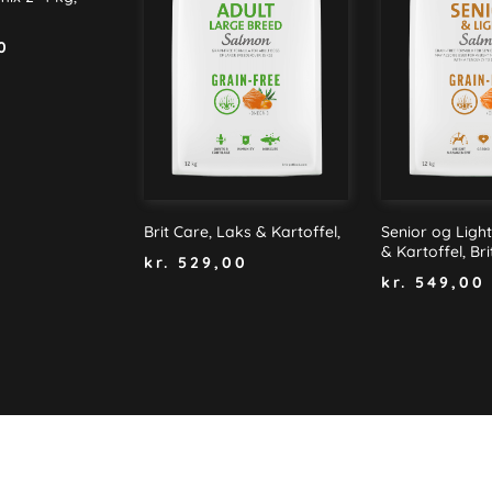
0
Brit Care, Laks & Kartoffel,
Senior og Light
& Kartoffel, Br
kr.
529,00
kr.
549,00