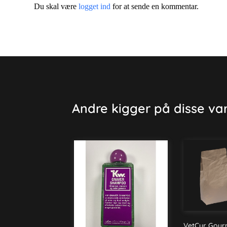
Du skal være
logget ind
for at sende en kommentar.
Andre kigger på disse va
VetCur Gourm