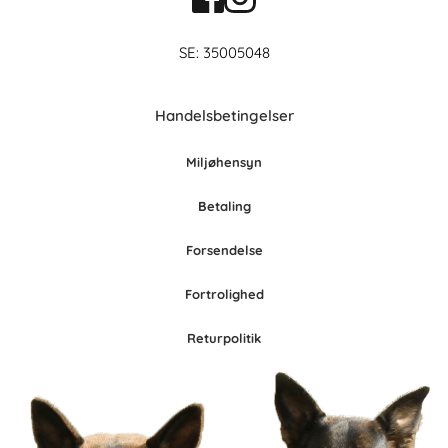
SE: 35005048
Handelsbetingelser
Miljøhensyn
Betaling
Forsendelse
Fortrolighed
Retur
po
litik