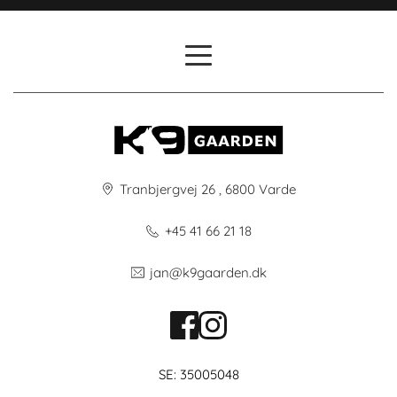
Tranbjergvej 26 , 6800 Varde
+45 41 66 21 18
jan@k9gaarden.dk
SE: 35005048