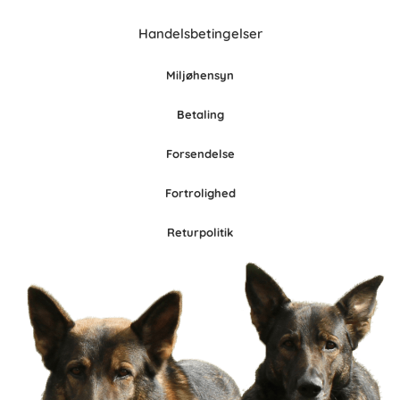
Handelsbetingelser
Miljøhensyn
Betaling
Forsendelse
Fortrolighed
Retur
po
litik