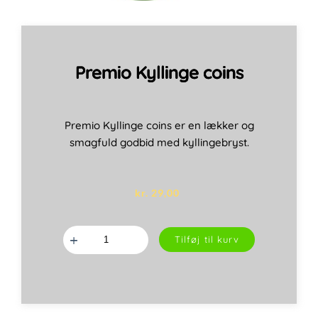
Premio Kyllinge coins
Premio Kyllinge coins er en lækker og
smagfuld godbid med kyllingebryst.
kr.
29,00
Premio
Tilføj til kurv
Kyllinge
coins
antal