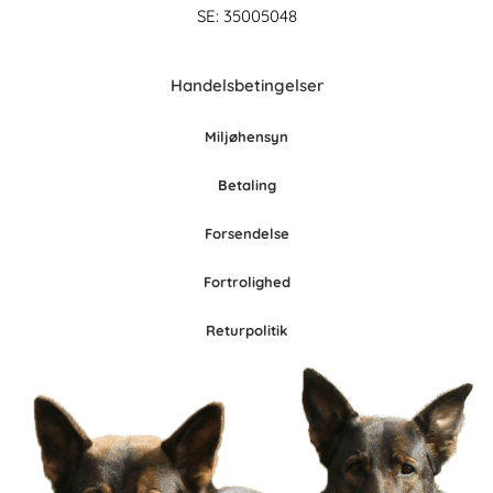
SE: 35005048
Handelsbetingelser
Miljøhensyn
Betaling
Forsendelse
Fortrolighed
Retur
po
litik