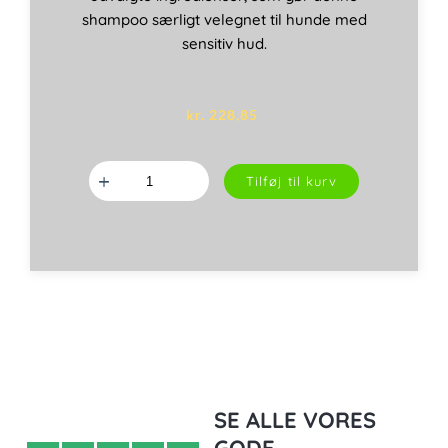
shampoo særligt velegnet til hunde med
sensitiv hud.
kr.
228,85
Sensitive
Tilføj til kurv
Skin
Shampoo,
355
ml,
Natural
Dog
Company
antal
SE ALLE VORES