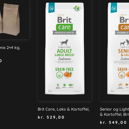
ix 2×4 kg,
0
Brit Care, Laks & Kartoffel,
Senior og Light
& Kartoffel, Br
kr.
529,00
kr.
549,00