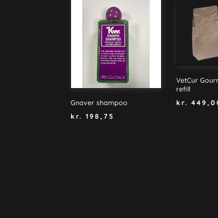
VetCur Gourm
refill
kr.
449,0
Gnaver shampoo
kr.
198,75