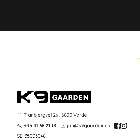
k
Tranbjergvej 26 , 6800 Varde
+45 41 66 21 18
jan@k9gaarden.dk
SE: 35005048