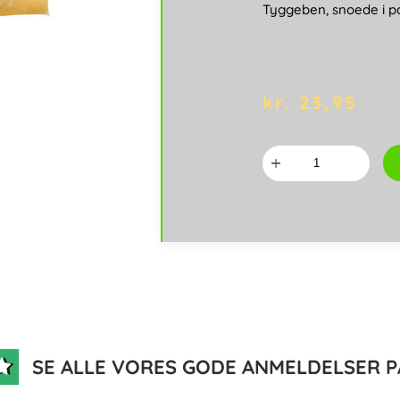
Tyggeben, snoede i p
kr.
23,95
Tyggeben
snoede
antal
SE ALLE VORES GODE ANMELDELSER P