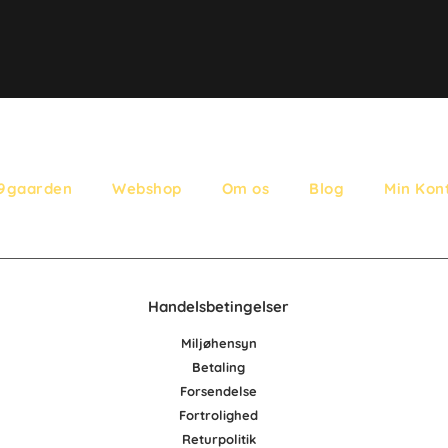
9gaarden
Webshop
Om os
Blog
Min Kon
Handelsbetingelser
Miljøhensyn
Betaling
Forsendelse
Fortrolighed
Retur
po
litik