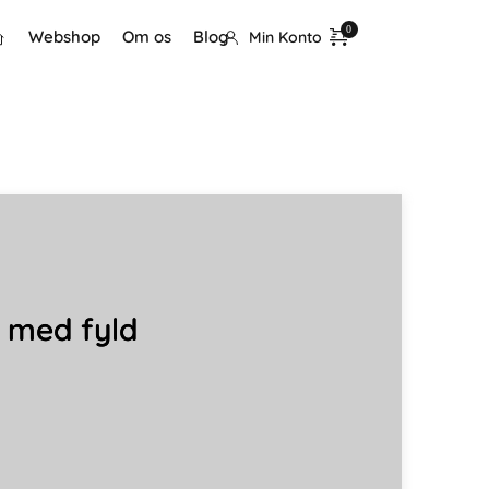
Webshop
Om os
Blog
Min Konto
r med fyld