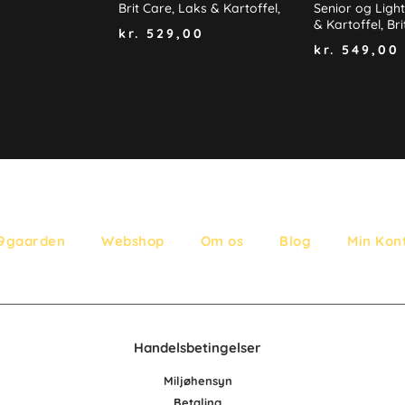
Brit Care, Laks & Kartoffel,
Senior og Light
& Kartoffel, Br
kr.
529,00
kr.
549,00
9gaarden
Webshop
Om os
Blog
Min Kon
Handelsbetingelser
Miljøhensyn
Betaling