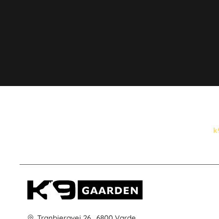
k
Tranbjergvej 26 , 6800 Varde