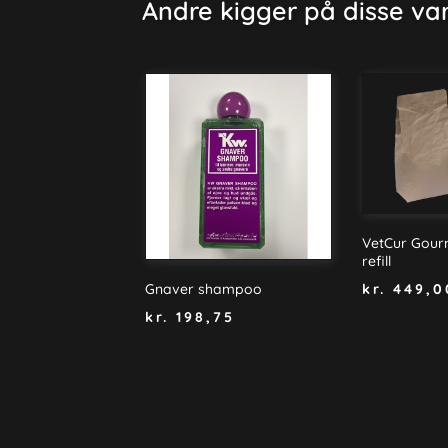
Andre kigger på disse va
VetCur Gourm
refill
kr.
449,0
Gnaver shampoo
kr.
198,75