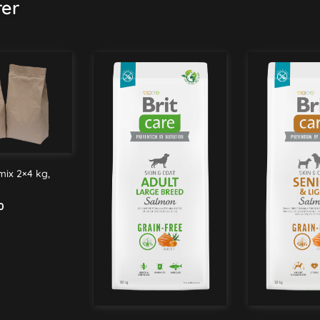
rer
ix 2×4 kg,
0