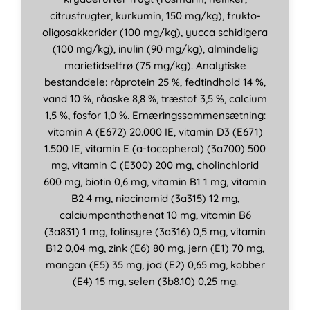
citrusfrugter, kurkumin, 150 mg/kg), frukto-
oligosakkarider (100 mg/kg), yucca schidigera
(100 mg/kg), inulin (90 mg/kg), almindelig
marietidselfrø (75 mg/kg). Analytiske
bestanddele: råprotein 25 %, fedtindhold 14 %,
vand 10 %, råaske 8,8 %, træstof 3,5 %, calcium
1,5 %, fosfor 1,0 %. Ernæringssammensætning:
vitamin A (E672) 20.000 IE, vitamin D3 (E671)
1.500 IE, vitamin E (a-tocopherol) (3a700) 500
mg, vitamin C (E300) 200 mg, cholinchlorid
600 mg, biotin 0,6 mg, vitamin B1 1 mg, vitamin
B2 4 mg, niacinamid (3a315) 12 mg,
calciumpanthothenat 10 mg, vitamin B6
(3a831) 1 mg, folinsyre (3a316) 0,5 mg, vitamin
B12 0,04 mg, zink (E6) 80 mg, jern (E1) 70 mg,
mangan (E5) 35 mg, jod (E2) 0,65 mg, kobber
(E4) 15 mg, selen (3b8.10) 0,25 mg.