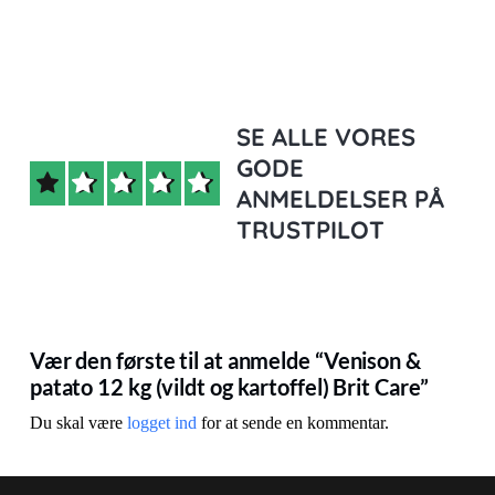
Brit
Care
antal
SE ALLE VORES
GODE
ANMELDELSER PÅ
TRUSTPILOT
Vær den første til at anmelde “Venison &
patato 12 kg (vildt og kartoffel) Brit Care”
Du skal være
logget ind
for at sende en kommentar.