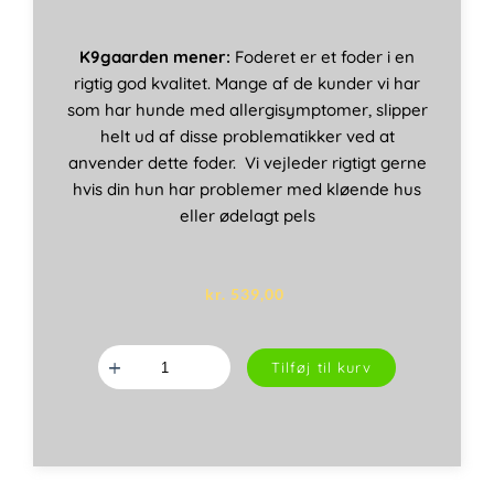
K9gaarden mener:
Foderet er et foder i en
rigtig god kvalitet. Mange af de kunder vi har
som har hunde med allergisymptomer, slipper
helt ud af disse problematikker ved at
anvender dette foder. Vi vejleder rigtigt gerne
hvis din hun har problemer med kløende hus
eller ødelagt pels
kr.
539,00
Venison
Tilføj til kurv
&
patato
12
kg
(vildt
og
kartoffel)