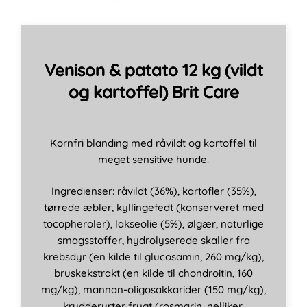
Venison & patato 12 kg (vildt
og kartoffel) Brit Care
Kornfri blanding med råvildt og kartoffel til
meget sensitive hunde.
Ingredienser: råvildt (36%), kartofler (35%),
tørrede æbler, kyllingefedt (konserveret med
tocopheroler), lakseolie (5%), ølgær, naturlige
smagsstoffer, hydrolyserede skaller fra
krebsdyr (en kilde til glucosamin, 260 mg/kg),
bruskekstrakt (en kilde til chondroitin, 160
mg/kg), mannan-oligosakkarider (150 mg/kg),
krydderurter frugt (rosmarin, nelliker,