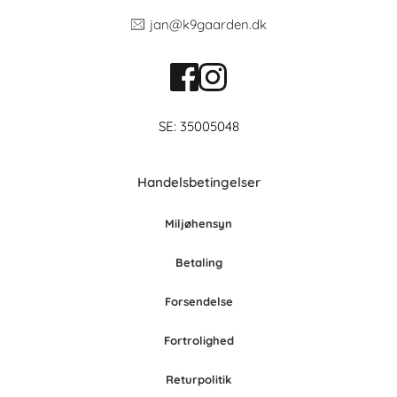
jan@k9gaarden.dk
SE: 35005048
Handelsbetingelser
Miljøhensyn
Betaling
Forsendelse
Fortrolighed
Retur
po
litik