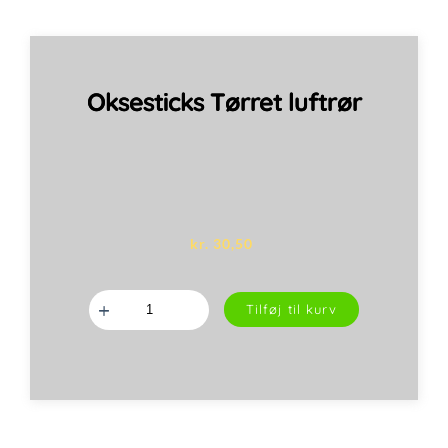
Oksesticks Tørret luftrør
kr.
30,50
Oksesticks
Tilføj til kurv
Tørret
luftrør
antal